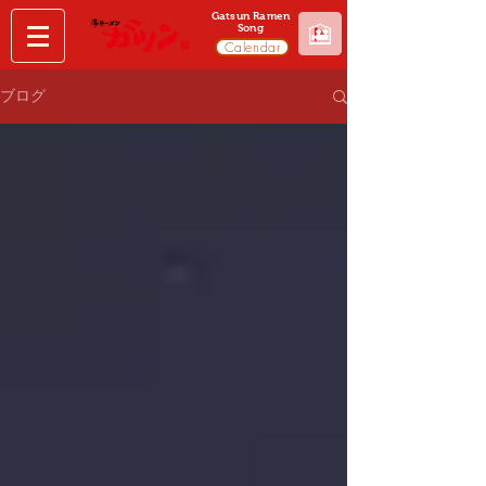
Gatsun Ramen
🎦
Song
Calendar
ブログ