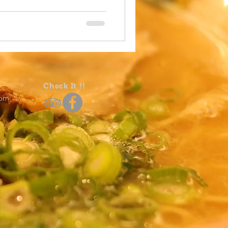
Check It !!
com