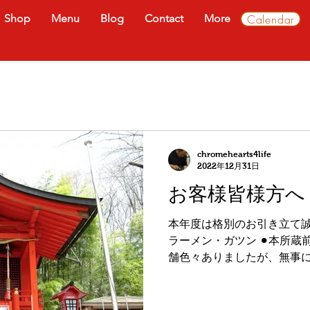
Calendar
Shop
Menu
Blog
Contact
More
記事
の記事
の記事
記事
の記事
chromehearts4life
記事
2022年12月31日
記事
お客様皆様方へ
の記事
本年度は格別のお引き立て誠
ラーメン・ガツン ⚫︎本所蔵前本
舗色々ありましたが、無事
出来ました 来年も皆様に満
を...