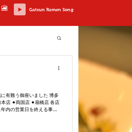
🎦
Gatsun Ramen Song
に有難う御座いました 博多
店 ⚫︎両国店 ⚫︎扇橋店 各店
に年内の営業日を終える事が
足して頂ける料理とサービス