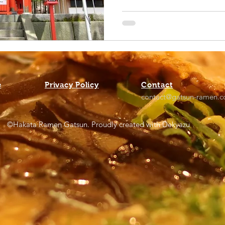
e
Privacy Policy
Contact
contact@gatsun-ramen.
©Hakata Ramen Gatsun. Proudly created with Dekyazu