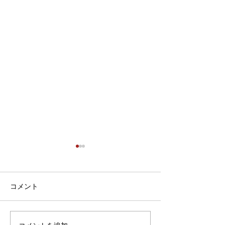
年末年始の営業
こんにちは 今年も残すところ
後数日となりました、本年度
コメント
も格別な御愛顧、誠に有難う
御座います 風邪インフルエン
ザが大流行しております お身