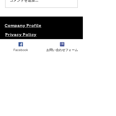
コメントを追加…
海苔にとことん
体に気をつけて良い新年をお
た
迎え下さい 来年度も宜しくお
願い致します 博多ラーメン
ガツン スタッフ一同
Company Profile
Privacy Policy
Contact
contact@gatsun-ramen.com
Facebook
お問い合わせフォーム
Check It !!
©Hakata Ramen Gatsun. Proudly
created with Dekyazu