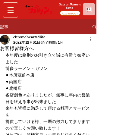
Gatsun Ramen
🎦
Song
Calendar
記事
chromehearts4life
2022年12月31日
読了時間: 1分
お客様皆様方へ
本年度は格別のお引き立て誠に有難う御座い
ました
博多ラーメン・ガツン
⚫︎本所蔵前本店
⚫︎両国店
⚫︎扇橋店
各店舗色々ありましたが、無事に年内の営業
日を終える事が出来ました
来年も皆様に満足して頂ける料理とサービス
を
提供していける様、一層の努力して参ります
ので宜しくお願い致します！
それでは、皆様方良いお年をお迎えください