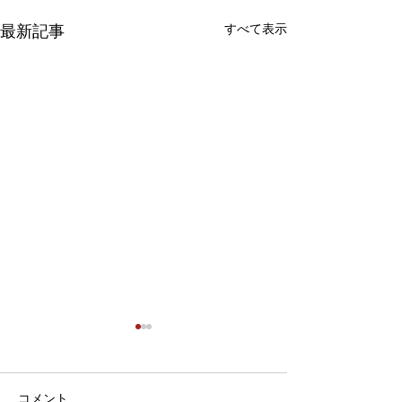
すべて表示
最新記事
年末年始の営業
こんにちは 今年も残すところ
後数日となりました、本年度
コメント