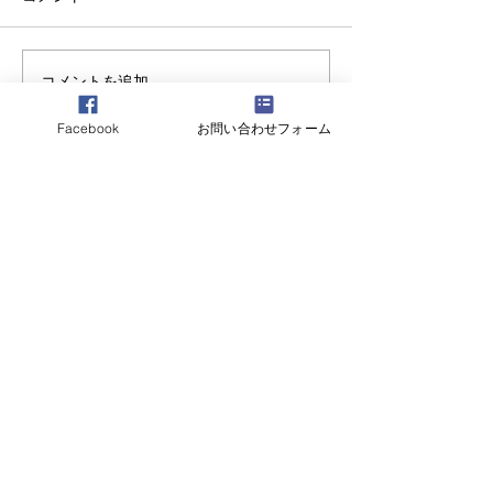
も格別な御愛顧、誠に有難う
御座います 風邪インフルエン
ザが大流行しております お身
コメントを追加…
海苔にとことん
体に気をつけて良い新年をお
た
迎え下さい 来年度も宜しくお
Facebook
お問い合わせフォーム
願い致します 博多ラーメン
ガツン スタッフ一同
Company Profile
Privacy Policy
Contact
contact@gatsun-ramen.com
Check It !!
©Hakata Ramen Gatsun. Proudly
created with Dekyazu